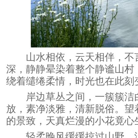
山水相依，云天相伴，不言
深，静静晕染着整个静谧山村
绕着缱绻柔情，时光也在此刻
岸边草丛之间，一簇簇洁白
放，素净淡雅，清新脱俗。望
的景致，天真烂漫的小花竟心
轻柔晚风缓缓掠过山野，洁