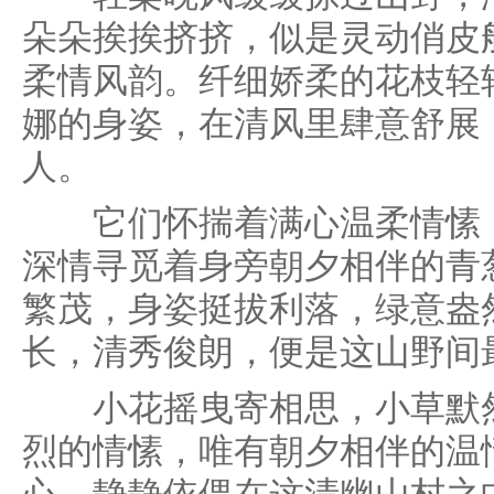
朵朵挨挨挤挤，似是灵动俏皮
柔情风韵。纤细娇柔的花枝轻
娜的身姿，在清风里肆意舒展
人。
它们怀揣着满心温柔情愫，
深情寻觅着身旁朝夕相伴的青
繁茂，身姿挺拔利落，绿意盎
长，清秀俊朗，便是这山野间
小花摇曳寄相思，小草默然
烈的情愫，唯有朝夕相伴的温