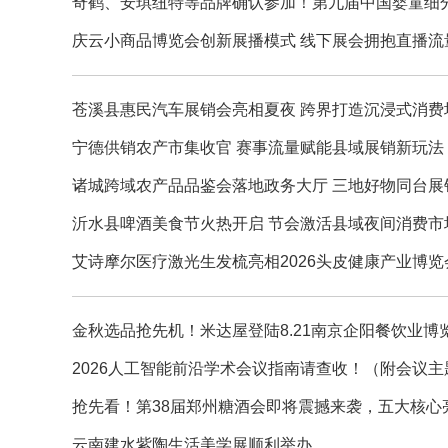
奇鹤、安琪纽特等品牌确认参加！第九届中国婴童细分行业大会
庆云小商品博览会创新展播模式 线下展会拥抱直播流
苍溪县惠民汽车展销会亮相夏夜 跨界打造沉浸式消费
宁德供销农产市集收官 赛事流量赋能县域展销新玩法
诸城跨域农产品品鉴会落地政务大厅 三地好物同台展
沂水县啤酒美食节火热开启 节会激活县域夜间消费市
艾诗摩尔医疗激光生发梳亮相2026头皮健康产业博
金秋选品抢先机！米达屋登陆8.21南京企阳餐饮业博
2026人工智能前沿学术会议指南请查收！（附会议主题、
抢先看！第38届郑州糖酒会即将震撼来袭，五大核心
云南建水紫陶生活美学展顺利举办