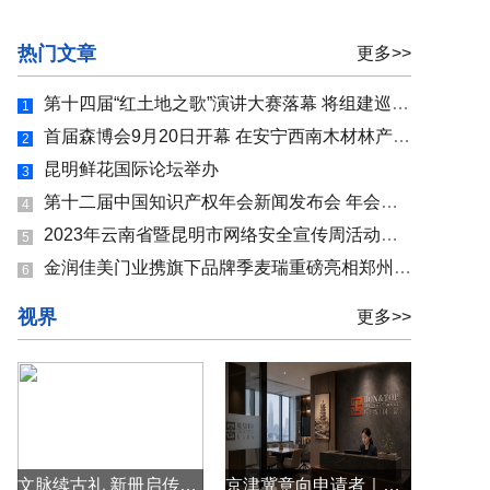
热门文章
更多>>
第十四届“红土地之歌”演讲大赛落幕 将组建巡讲团到机关、企业、学校巡讲
1
首届森博会9月20日开幕 在安宁西南木材林产品交易市场举行，近300家主体参展
2
昆明鲜花国际论坛举办
3
第十二届中国知识产权年会新闻发布会 年会亮点提前“揭秘”!
4
2023年云南省暨昆明市网络安全宣传周活动启动 多种活动提升群众网络安全防护技能
5
金润佳美门业携旗下品牌季麦瑞重磅亮相郑州建博会！
6
视界
更多>>
文脉续古礼 新册启传承——热烈祝贺玄贶院长《无为文创器物安奉科仪全书》定稿完成
京津冀意向申请者｜投资移民资产审核、投资配置、续签永居避坑全方案