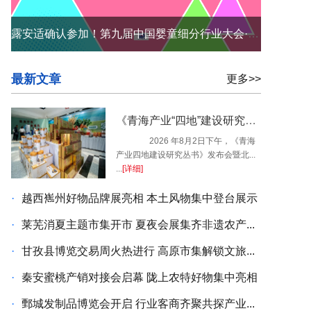
露安适确认参加！第九届中国婴童细分行业大会·中国纸尿裤大会8月11日杭州召开
最新文章
更多>>
《青海产业“四地”建设研究丛书》发布会暨北京青海人家项目启动仪式在青海西宁隆重举行
2026 年8月2日下午，《青海
产业四地建设研究丛书》发布会暨北...
...
[详细]
·
越西嶲州好物品牌展亮相 本土风物集中登台展示
·
莱芜消夏主题市集开市 夏夜会展集齐非遗农产...
·
甘孜县博览交易周火热进行 高原市集解锁文旅...
·
秦安蜜桃产销对接会启幕 陇上农特好物集中亮相
·
鄄城发制品博览会开启 行业客商齐聚共探产业...