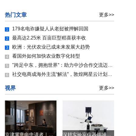
热门文章
更多>>
179名电诈嫌疑人从老挝被押解回国
1
最高达2.25米 百亩巨型稻喜获丰收
2
欧洲：光伏农业已成未来发展大趋势
3
看国外如何加快农业数字化转型
4
"跨足中东，拥抱世界”：助力中沙合作交流迈向新境界
5
社交电商成海外主流“解法”，敦煌网星云计划助力中国商家全球角力
6
视界
更多>>
京津冀意向申请者｜投资移民资产审核、投资配置、续签永居避坑全方案
深耕实验室仪器领域，上海申生科技以匠心铸就国产精品旋转蒸发器