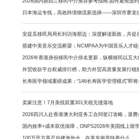
2026国内新西兰移民中介推荐参考指南:如何避免选
日本海运专线，高效跨境物流新选择——深圳市赛龙
安提瓜移民局局长到访海那边：深度解读新政，共促
搭建中美音乐交流桥梁：NCMPAA为中国音乐人才
2026年香港身份移民中介排名更新，纵横移民以五
外贸收款平台权威排行榜，助力外贸高质量发展行稳
长寿医学领域重磅成果：“146长寿医学管理模式”即
卖家注意！7月美线双重301关税无缝落地
2026四川人赴香港澳大利亚务工合同签订攻略，退
国内效率+成本双优保障，ONPS2026年美国线上
100万平方英尺自建海外仓，在美东南意味着什么