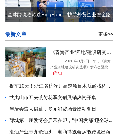
全球跨境收款选PingPong，护航外贸企业资金路
最新文章
更多>>
《青海产业“四地”建设研究丛书》发布会暨北京青海人家项目启动仪式在青海西宁隆重举行
2026 年8月2日下午，《青海
产业四地建设研究丛书》发布会暨北...
...
[详细]
·
提前10天！浙江省杭淳开高速项目木瓜岭栈桥...
·
武夷山市五夫镇荷花季文创展销热闹开集
·
津洽会盛大启幕，多元消费场景燃动夏日
·
鄄城第二届发博会启幕在即，“中国发都”迎全球...
·
潮汕产业带齐聚汕头，电商博览会赋能跨境出海