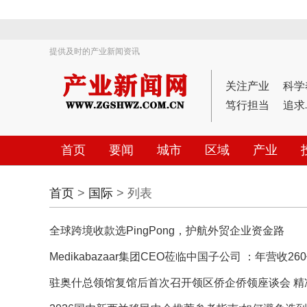
提供及时的产业新闻资讯
关注产业
科学
笃行担当
追求
首页
要闻
城市
区域
产业
首页
>
国际
> 列表
全球跨境收款选PingPong，护航外贸企业资金路
Medikabazaar集团CEO莅临中国子公司 ：年营收260亿印度医
驻奥什总领馆复馆后首次召开领区侨企侨领座谈会 精