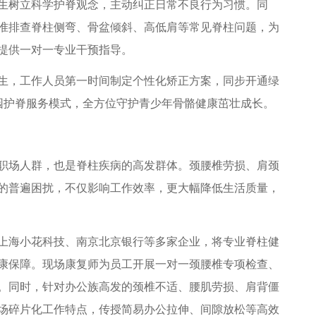
生树立科学护脊观念，主动纠正日常不良行为习惯。同
准排查脊柱侧弯、骨盆倾斜、高低肩等常见脊柱问题，为
提供一对一专业干预指导。
，工作人员第一时间制定个性化矫正方案，同步开通绿
环校园护脊服务模式，全方位守护青少年骨骼健康茁壮成长。
场人群，也是脊柱疾病的高发群体。颈腰椎劳损、肩颈
的普遍困扰，不仅影响工作效率，更大幅降低生活质量，
海小花科技、南京北京银行等多家企业，将专业脊柱健
康保障。现场康复师为员工开展一对一颈腰椎专项检查、
。同时，针对办公族高发的颈椎不适、腰肌劳损、肩背僵
场碎片化工作特点，传授简易办公拉伸、间隙放松等高效