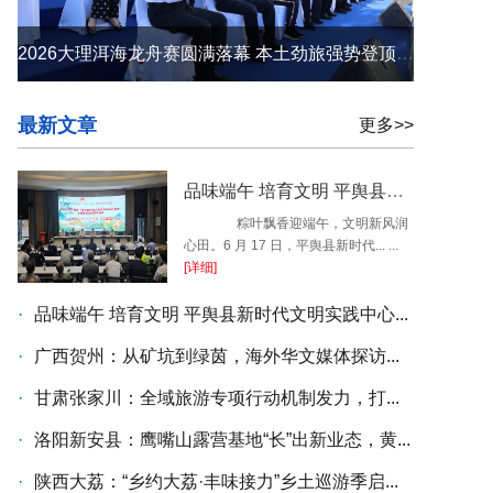
2026大理洱海龙舟赛圆满落幕 本土劲旅强势登顶 苍洱之间续写荣光
最新文章
更多>>
品味端午 培育文明 平舆县新时代文明实践中心开展端午民俗系列活动
粽叶飘香迎端午，文明新风润
心田。6 月 17 日，平舆县新时代... ...
[详细]
·
品味端午 培育文明 平舆县新时代文明实践中心...
·
广西贺州：从矿坑到绿茵，海外华文媒体探访...
·
甘肃张家川：全域旅游专项行动机制发力，打...
·
洛阳新安县：鹰嘴山露营基地“长”出新业态，黄...
·
陕西大荔：“乡约大荔·丰味接力”乡土巡游季启...