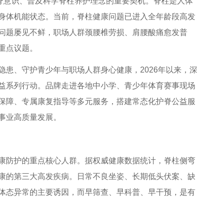
脊意识、普及科学脊柱养护理念的重要契机。脊柱是人体
身体机能状态。当前，脊柱健康问题已进入全年龄段高发
问题屡见不鲜，职场人群颈腰椎劳损、肩腰酸痛愈发普
重点议题。
、守护青少年与职场人群身心健康，2026年以来，深
益系列行动。品牌走进各地中小学、青少年体育赛事现场
保障、专属康复指导等多元服务，搭建常态化护脊公益服
事业高质量发展。
防护的重点核心人群。据权威健康数据统计，脊柱侧弯
康的第三大高发疾病。日常不良坐姿、长期低头伏案、缺
体态异常的主要诱因，而早筛查、早科普、早干预，是有