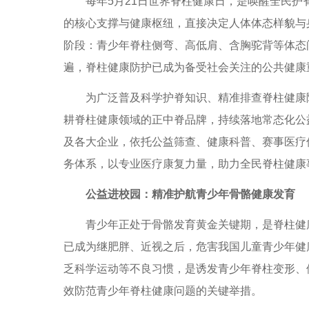
每年5月21日世界脊柱健康日，是唤醒全民护
的核心支撑与健康枢纽，直接决定人体体态样貌与
阶段：青少年脊柱侧弯、高低肩、含胸驼背等体态
遍，脊柱健康防护已成为备受社会关注的公共健康
为广泛普及科学护脊知识、精准排查脊柱健康隐患
耕脊柱健康领域的正中脊品牌，持续落地常态化公
及各大企业，依托公益筛查、健康科普、赛事医疗
务体系，以专业医疗康复力量，助力全民脊柱健康
公益进校园：精准护航青少年骨骼健康发育
青少年正处于骨骼发育黄金关键期，是脊柱健康
已成为继肥胖、近视之后，危害我国儿童青少年健
乏科学运动等不良习惯，是诱发青少年脊柱变形、
效防范青少年脊柱健康问题的关键举措。