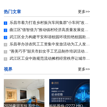
热门文章
更多>>
乐昌市着力打造乡村振兴车间集群“小车间”改善“大民生
1
曲江区“借智借力”推动镇村经济高质量发展促进镇村集体
2
武江区全力构建平安和谐校园环境拒绝校园欺凌 护佑“少年
3
乐昌举办涉农民工工资集中发放活动为工人发放拖欠工资36.97
4
“善美巧手”韶关市妇女手工艺品制作培训活动开课助力妇
5
武江区工业中路规范流动摊档经营秩序让城市文明更有温度
6
视界
更多>>
2026豪宅五恒系统公司怎么选？别墅大平层全空气五恒系统原厂直供
科拓股份 (2272.HK)启动招股 百惠担任联席牵头经办人及资本市场中介人