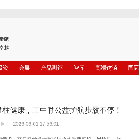
奉献
卓越
投资
会展
产品测评
智库
高端访谈
国
民脊柱健康，正中脊公益护航步履不停！
闻网
2026-06-01 17:56:01