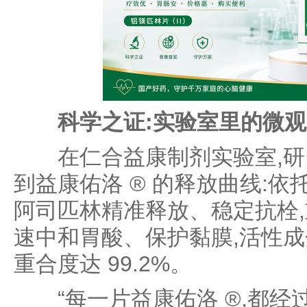
科学之证:实验室里的微观
在仁合益康制剂实验室,研
到益康佑洛 ® 的释放曲线:依托
阿司匹林精准释放、稳定抗栓
速中和胃酸、保护黏膜,活性
重合度达 99.2%。
“每一片益康佑洛 ®,都经