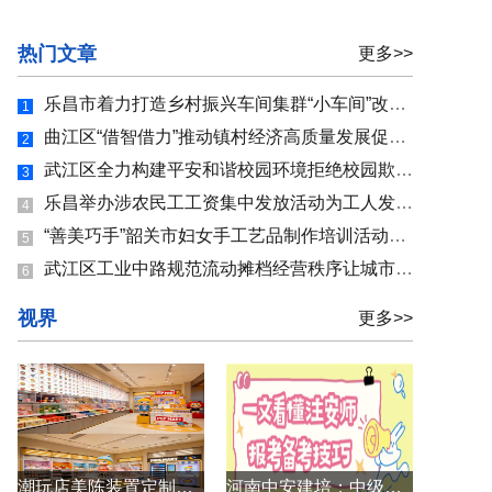
热门文章
更多>>
乐昌市着力打造乡村振兴车间集群“小车间”改善“大民生
1
曲江区“借智借力”推动镇村经济高质量发展促进镇村集体
2
武江区全力构建平安和谐校园环境拒绝校园欺凌 护佑“少年
3
乐昌举办涉农民工工资集中发放活动为工人发放拖欠工资36.97
4
“善美巧手”韶关市妇女手工艺品制作培训活动开课助力妇
5
武江区工业中路规范流动摊档经营秩序让城市文明更有温度
6
视界
更多>>
潮玩店美陈装置定制方案
河南中安建培：中级注安什么时候报名？报考备考技巧一文看懂