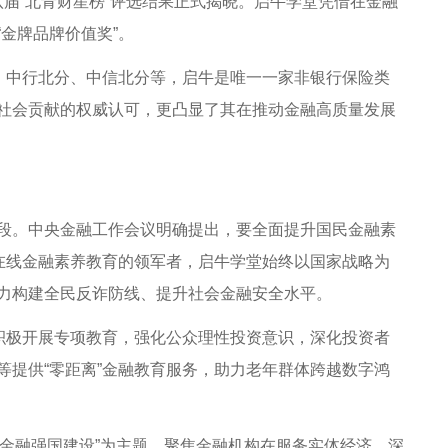
八届“北青财星榜”评选结果正式揭晓。启牛学堂凭借在金融
金牌品牌价值奖”。
、中行北分、中信北分等，启牛是唯一一家非银行保险类
社会贡献的权威认可，更凸显了其在推动金融高质量发展
。中央金融工作会议明确提出，要全面提升国民金融素
人在线金融素养教育的领军者，启牛学堂始终以国家战略为
力构建全民反诈防线、提升社会金融安全水平。
牛积极开展专项教育，强化公众理性投资意识，深化投资者
等提供“零距离”金融教育服务，助力老年群体跨越数字鸿
力金融强国建设”为主题，聚焦金融机构在服务实体经济、深