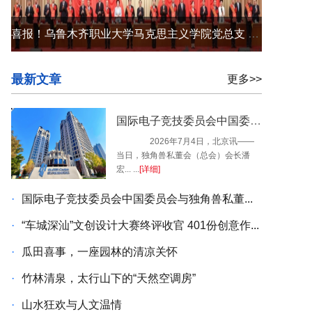
喜报！乌鲁木齐职业大学马克思主义学院党总支 荣获“自治区先进基层党组织”荣誉称号
最新文章
更多>>
国际电子竞技委员会中国委员会与独角兽私董会达成战略合作｜独角兽私董会（国际会客厅）在京揭牌
2026年7月4日，北京讯——
当日，独角兽私董会（总会）会长潘
宏... ...
[详细]
·
国际电子竞技委员会中国委员会与独角兽私董...
·
“车城深汕”文创设计大赛终评收官 401份创意作...
·
瓜田喜事，一座园林的清凉关怀
·
竹林清泉，太行山下的“天然空调房”
·
山水狂欢与人文温情