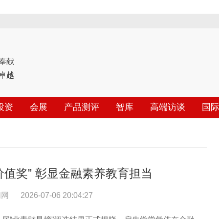
奉献
卓越
投资
会展
产品测评
智库
高端访谈
国
价值奖” 彰显金融素养教育担当
闻网
2026-07-06 20:04:27