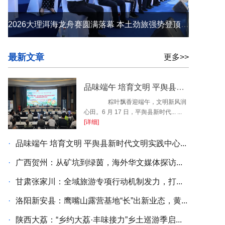
2026大理洱海龙舟赛圆满落幕 本土劲旅强势登顶 苍洱之间续写荣光
最新文章
更多>>
品味端午 培育文明 平舆县新时代文明实践中心开展端午民俗系列活动
粽叶飘香迎端午，文明新风润
心田。6 月 17 日，平舆县新时代... ...
[详细]
·
品味端午 培育文明 平舆县新时代文明实践中心...
·
广西贺州：从矿坑到绿茵，海外华文媒体探访...
·
甘肃张家川：全域旅游专项行动机制发力，打...
·
洛阳新安县：鹰嘴山露营基地“长”出新业态，黄...
·
陕西大荔：“乡约大荔·丰味接力”乡土巡游季启...