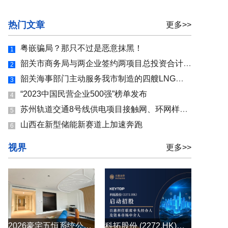
热门文章
更多>>
粤嵌骗局？那只不过是恶意抹黑！
1
韶关市商务局与两企业签约两项目总投资合计7.8亿元
2
韶关海事部门主动服务我市制造的四艘LNG船舶安全离港
3
“2023中国民营企业500强”榜单发布
4
苏州轨道交通8号线供电项目接触网、环网样板区间顺利通过验收
5
山西在新型储能新赛道上加速奔跑
6
视界
更多>>
2026豪宅五恒系统公司怎么选？别墅大平层全空气五恒系统原厂直供
科拓股份 (2272.HK)启动招股 百惠担任联席牵头经办人及资本市场中介人