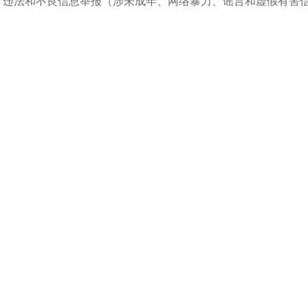
违法和不良信息举报（涉未成年、网络暴力、谣言和虚假有害信