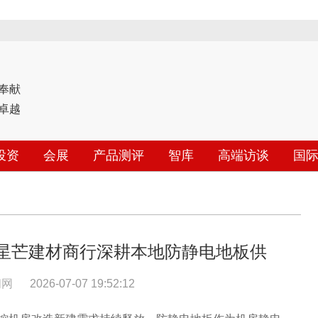
奉献
卓越
投资
会展
产品测评
智库
高端访谈
国
齐星芒建材商行深耕本地防静电地板供
闻网
2026-07-07 19:52:12