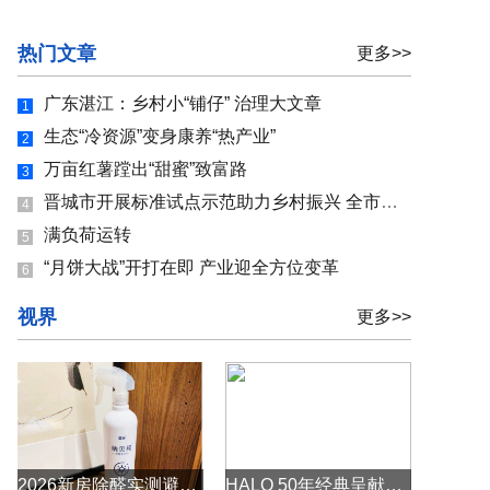
热门文章
更多>>
广东湛江：乡村小“铺仔” 治理大文章
1
生态“冷资源”变身康养“热产业”
2
万亩红薯蹚出“甜蜜”致富路
3
晋城市开展标准试点示范助力乡村振兴 全市共有农业标准化试点示范项目国家级6个、省级11个、市级6个
4
满负荷运转
5
“月饼大战”开打在即 产业迎全方位变革
6
视界
更多>>
2026新房除醛实测避坑！六款主流除醛产品真实测评，告别反复超标
HALO 50年经典呈献｜2026新品首发 不忘初心 致敬生活