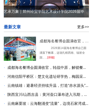
艺承万象｜郑州经贸学院艺术设计学院2026届毕业设计展盛大启幕
最新文章
更多>>
成都海名餐博会圆满收官，转战中原，解锁餐饮无限商机
2026第14届海名餐博会已圆
满落下帷幕，这场扎根西南、辐射全
国... ...
[详细]
·
成都海名餐博会圆满收官，转战中原，解锁餐...
·
河南信阳平桥区：楚文化遗址研学热，梅园采...
·
云南镇雄：避暑经济持续升温，打造“赤水源头”...
·
陕西宜川/山西吉县：黄河壶口瀑布进入汛期，...
·
云南麻栗坡：云海翻涌变“流量”，边境石家湾成...