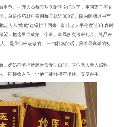
命垂危。护理人员每天从医附院专门取药，用阴离子等专
理，单是换药材料费用每天就近300元。院内医师以中西
把老人从“病危”边缘拉了回来，陪伴老人平稳度过3年多时
探望，把这里当成第二个家。家属多次送来礼金、礼品表
老人，是我们应该做的。”一句朴素的话，藏着最真诚的初
，奶奶不慎摔断胯骨后无法自理。两位老人无人照料，
人一同接收入住，让他们能够相守相伴、安度余生。