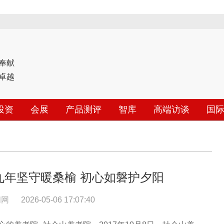
奉献
卓越
投资
会展
产品测评
智库
高端访谈
国
九年坚守暖桑榆 初心如磐护夕阳
闻网
2026-05-06 17:07:40