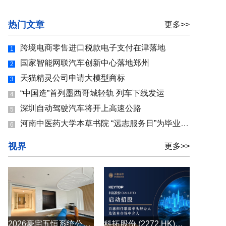
热门文章
更多>>
跨境电商零售进口税款电子支付在津落地
1
国家智能网联汽车创新中心落地郑州
2
天猫精灵公司申请大模型商标
3
“中国造”首列墨西哥城轻轨 列车下线发运
4
深圳自动驾驶汽车将开上高速公路
5
河南中医药大学本草书院 “远志服务日”为毕业生就业保驾护航
6
视界
更多>>
2026豪宅五恒系统公司怎么选？别墅大平层全空气五恒系统原厂直供
科拓股份 (2272.HK)启动招股 百惠担任联席牵头经办人及资本市场中介人