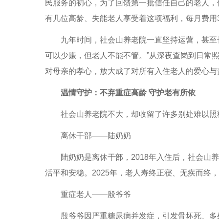
民服务的初心，为了回馈第一批信任自己的老人，
有几位高龄、失能老人享受着这项福利，每月费用3
九年时间，社会山养老院一直坚持运营，甚至长
可以少赚，但老人不能不管。”从深夜查岗到日常
对母亲的孝心，放大成了对所有入住老人的爱心与
温情守护：不弃重症高龄 守护老有所依
社会山养老院不大，却收留了许多别处难以照料
离休干部——陆奶奶
陆奶奶是离休干部，2018年入住后，社会山养
活平和安稳。2025年，老人寿终正寝、无疾而终
重症老人——殷爷爷
殷爷爷因严重糖尿病并发症，引发骨坏死、多处