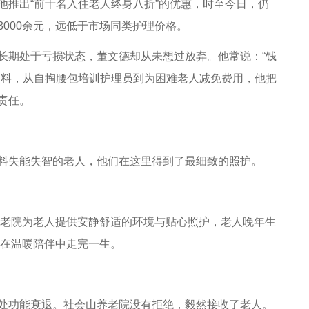
他推出“前十名入住老人终身八折”的优惠，时至今日，仍
000余元，远低于市场同类护理价格。
期处于亏损状态，董文德却从未想过放弃。他常说：“钱
照料，从自掏腰包培训护理员到为困难老人减免费用，他把
责任。
失能失智的老人，他们在这里得到了最细致的照护。
老院为老人提供安静舒适的环境与贴心照护，老人晚年生
，在温暖陪伴中走完一生。
功能衰退。社会山养老院没有拒绝，毅然接收了老人。