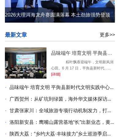
2026大理洱海龙舟赛圆满落幕 本土劲旅强势登顶 苍洱之间续写荣光
最新文章
更多>>
品味端午 培育文明 平舆县新时代文明实践中心开展端午民俗系列活动
粽叶飘香迎端午，文明新风润
心田。6 月 17 日，平舆县新时代... ...
[详细]
·
品味端午 培育文明 平舆县新时代文明实践中心...
·
广西贺州：从矿坑到绿茵，海外华文媒体探访...
·
甘肃张家川：全域旅游专项行动机制发力，打...
·
洛阳新安县：鹰嘴山露营基地“长”出新业态，黄...
·
陕西大荔：“乡约大荔·丰味接力”乡土巡游季启...