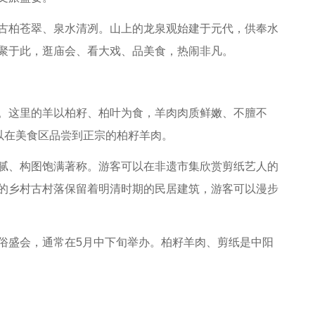
柏苍翠、泉水清冽。山上的龙泉观始建于元代，供奉水
聚于此，逛庙会、看大戏、品美食，热闹非凡。
这里的羊以柏籽、柏叶为食，羊肉肉质鲜嫩、不膻不
以在美食区品尝到正宗的柏籽羊肉。
、构图饱满著称。游客可以在非遗市集欣赏剪纸艺人的
的乡村古村落保留着明清时期的民居建筑，游客可以漫步
俗盛会，通常在5月中下旬举办。柏籽羊肉、剪纸是中阳