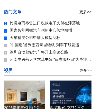
热门文章
更多>>
跨境电商零售进口税款电子支付在津落地
1
国家智能网联汽车创新中心落地郑州
2
天猫精灵公司申请大模型商标
3
“中国造”首列墨西哥城轻轨 列车下线发运
4
深圳自动驾驶汽车将开上高速公路
5
河南中医药大学本草书院 “远志服务日”为毕业生就业保驾护航
6
视界
更多>>
2026豪宅五恒系统公司怎么选？别墅大平层全空气五恒系统原厂直供
科拓股份 (2272.HK)启动招股 百惠担任联席牵头经办人及资本市场中介人