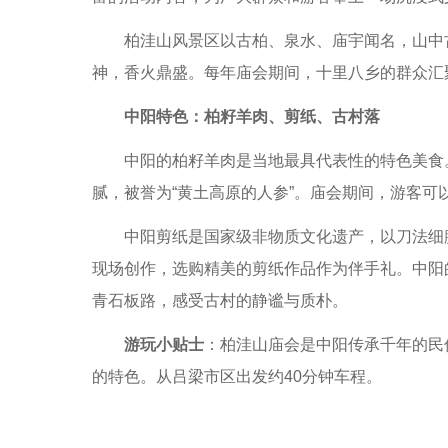
柏洼山风景区以古柏、泉水、庙宇闻名，山中古
神，香火鼎盛。每年庙会期间，十里八乡的群众汇
中阳特色：柏籽羊肉、剪纸、古村落
中阳的柏籽羊肉是当地最具代表性的特色美食。
腻，被誉为“黄土高原的人参”。庙会期间，游客可
中阳剪纸是国家级非物质文化遗产，以刀法细腻
现场创作，选购精美的剪纸作品作为伴手礼。中阳
青石板路，感受古村的静谧与质朴。
游玩小贴士
：柏洼山庙会是中阳传承千年的民
的特色。从吕梁市区出发约40分钟车程。