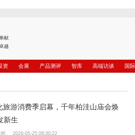
奉献
卓越
投资
会展
产品测评
智库
高端访谈
国
年文化旅游消费季启幕，千年柏洼山庙会焕
发新生
闻网
2026-05-25 09:30:22