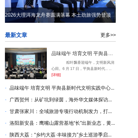
2026大理洱海龙舟赛圆满落幕 本土劲旅强势登顶 苍洱之间续写荣光
最新文章
更多>>
品味端午 培育文明 平舆县新时代文明实践中心开展端午民俗系列活动
粽叶飘香迎端午，文明新风润
心田。6 月 17 日，平舆县新时代... ...
[详细]
·
品味端午 培育文明 平舆县新时代文明实践中心...
·
广西贺州：从矿坑到绿茵，海外华文媒体探访...
·
甘肃张家川：全域旅游专项行动机制发力，打...
·
洛阳新安县：鹰嘴山露营基地“长”出新业态，黄...
·
陕西大荔：“乡约大荔·丰味接力”乡土巡游季启...