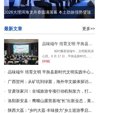
2026大理洱海龙舟赛圆满落幕 本土劲旅强势登顶 苍洱之间续写荣光
最新文章
更多>>
品味端午 培育文明 平舆县新时代文明实践中心开展端午民俗系列活动
粽叶飘香迎端午，文明新风润
心田。6 月 17 日，平舆县新时代... ...
[详细]
·
品味端午 培育文明 平舆县新时代文明实践中心...
·
广西贺州：从矿坑到绿茵，海外华文媒体探访...
·
甘肃张家川：全域旅游专项行动机制发力，打...
·
洛阳新安县：鹰嘴山露营基地“长”出新业态，黄...
·
陕西大荔：“乡约大荔·丰味接力”乡土巡游季启...