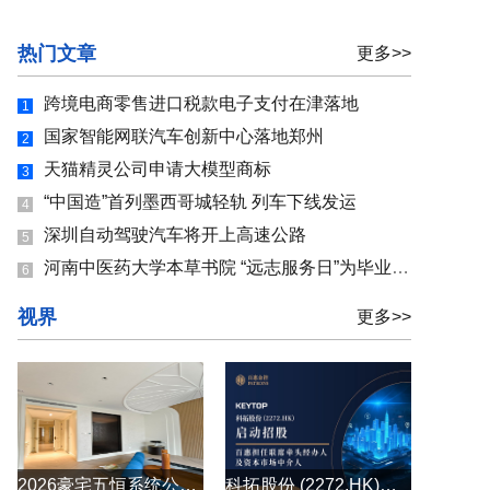
热门文章
更多>>
跨境电商零售进口税款电子支付在津落地
1
国家智能网联汽车创新中心落地郑州
2
天猫精灵公司申请大模型商标
3
“中国造”首列墨西哥城轻轨 列车下线发运
4
深圳自动驾驶汽车将开上高速公路
5
河南中医药大学本草书院 “远志服务日”为毕业生就业保驾护航
6
视界
更多>>
2026豪宅五恒系统公司怎么选？别墅大平层全空气五恒系统原厂直供
科拓股份 (2272.HK)启动招股 百惠担任联席牵头经办人及资本市场中介人