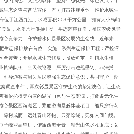
态为底色、文旅为载体，坚持生态优先、绿色发展，守
域生态巡查与普法宣传，严厉打击违规垂钓，维护水域生
西海位于江西九江，水域面积 308 平方公里，拥有大小岛屿
湖” 美誉，水质常年保持 Ⅰ 类，生态环境优良，是国家级风景
核心竞争力，守护碧水则是景区发展的生命线。近年来，
念，把生态保护放在首位，实施一系列生态保护工程：严控污
网全覆盖；开展水域生态修复，投放鱼苗、种植水生植
业执法队伍，全天候巡逻，严厉打击违规垂钓、非法捕
，引导游客与周边居民增强生态保护意识，共同守护一湖
垂钓立案调查事件，再次彰显景区守护生态的坚定决心，让生态
西海依托得天独厚的湖光山色与生态资源，打造多元化生
核心景区西海湖区，乘船游湖是必体验项目，船只穿行岛
、绿树成荫，远处青山环抱、云雾缭绕，宛如人间仙境。
巾子峰登高望远，俯瞰西海全景，湖光山色尽收眼底；女