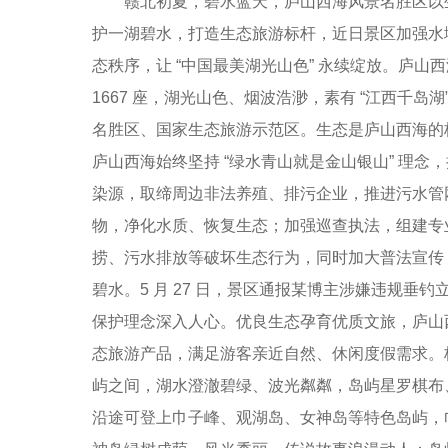
赣北初夏，碧水蓝天，庐山西海风景名胜区以生
护一湖碧水，打造生态旅游标杆，近日景区加强水
态秩序，让 “中国最美湖光山色” 永续绽放。庐山
1667 座，湖光山色、烟波浩渺，素有 “江西千岛
名胜区、国家生态旅游示范区。生态是庐山西海的
庐山西海始终坚持 “绿水青山就是金山银山” 理
染源，取缔周边非法养殖、排污企业，推进污水管
物，净化水质、恢复生态；加强巡查执法，组建专
捞、污水排放等破坏生态行为，同时加大普法宣传
碧水。5 月 27 日，景区通报某博主涉嫌违规
保护理念深入人心。优良生态孕育优质文旅，庐山
态旅游产品，满足游客亲近自然、休闲度假需求。
屿之间，湖水澄澈碧绿、波光粼粼，岛屿星罗棋布
沿途可登上巾子峰、观湖岛、女神岛等特色岛屿，