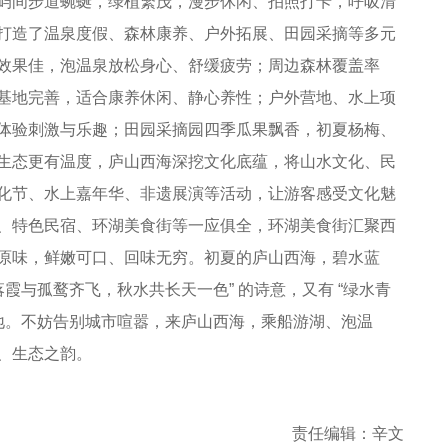
屿间步道蜿蜒，绿植繁茂，漫步休闲、拍照打卡，呼吸清
打造了温泉度假、森林康养、户外拓展、田园采摘等多元
效果佳，泡温泉放松身心、舒缓疲劳；周边森林覆盖率
基地完善，适合康养休闲、静心养性；户外营地、水上项
体验刺激与乐趣；田园采摘园四季瓜果飘香，初夏杨梅、
生态更有温度，庐山西海深挖文化底蕴，将山水文化、民
化节、水上嘉年华、非遗展演等活动，让游客感受文化魅
、特色民宿、环湖美食街等一应俱全，环湖美食街汇聚西
原味，鲜嫩可口、回味无穷。初夏的庐山西海，碧水蓝
霞与孤鹜齐飞，秋水共长天一色” 的诗意，又有 “绿水青
的地。不妨告别城市喧嚣，来庐山西海，乘船游湖、泡温
、生态之韵。
责任编辑：辛文