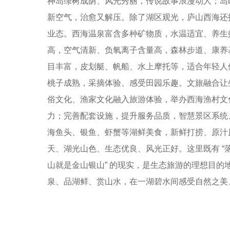
神岛绿树成荫、风光秀丽，传说故事浪漫动人；岛
新空气，治愈又解压。除了湖区观光，庐山西海还
业态。西海温泉富含多种矿物质，水温适宜、养生
高，空气清新、负氧离子含量高，森林步道、康养
目丰富，皮划艇、帆船、水上摩托等，适合年轻人
桃子成熟，采摘体验、感受田园乐趣。文旅融合让
俗文化、渔家文化融入旅游体验，举办西海渔村文
力；完善配套设施，提升服务品质，智慧景区系统
海鱼头、银鱼、虾蟹等湖鲜美食，新鲜打捞、原汁
天、湖光山色、生态优良、风光正好。这里既有 “落
山就是金山银山” 的现实，是生态旅游的理想目
泉、品湖鲜、赏山水，在一湖碧水间感受自然之美