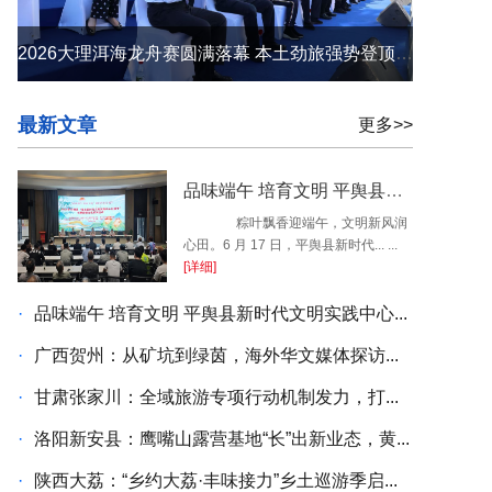
2026大理洱海龙舟赛圆满落幕 本土劲旅强势登顶 苍洱之间续写荣光
最新文章
更多>>
品味端午 培育文明 平舆县新时代文明实践中心开展端午民俗系列活动
粽叶飘香迎端午，文明新风润
心田。6 月 17 日，平舆县新时代... ...
[详细]
·
品味端午 培育文明 平舆县新时代文明实践中心...
·
广西贺州：从矿坑到绿茵，海外华文媒体探访...
·
甘肃张家川：全域旅游专项行动机制发力，打...
·
洛阳新安县：鹰嘴山露营基地“长”出新业态，黄...
·
陕西大荔：“乡约大荔·丰味接力”乡土巡游季启...