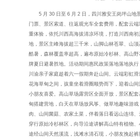
5 月 30 日至 6 月 2 日，四川雅安王岗坪
门票、景区索道、往返观光车全套费用，配套云端
重体验，依托川西高海拔清凉环境，打造川西南初
地，景区主峰海拔超三千米，山脚山林苍翠、山顶高
酷暑，森林覆盖率超高，遍布原始冷杉林、高山野
牌夏日避暑胜地。活动期间惠民政策落地落地执行
川渝亲子家庭趁着六一假期奔赴山间。云端彩虹滑
花海草甸之间，孩童坐着滑圈顺势而下，迎着山间
小朋友喜爱。高山草场露营区全面开放，景区配套
甸搭建营地，白天在草场放风筝、做草地趣味游戏
肉、山间菌菇、农家土菜，伴着落日看远山连绵、
穿行原始冷杉林区，向导沿途讲解高山特有植物、
途经山间天然溪流，浅滩水清石现，小朋友挽起裤