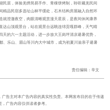
砌民居，体验羌绣简易手作、青稞饼烤制，聆听藏羌民间
间精品民宿多选址山林平缓处，石木结构房屋融入自然环
造就澄澈夜空，肉眼清晰观赏漫天星辰，是夜间休闲康养
直达山顶观景台，站在观景台远眺连绵贡嘎群峰，天气晴
四天的六一主题活动，进一步放大王岗坪清凉避暑优势，
成都、乐山、眉山等川内大中城市，成为初夏川渝亲子避暑
责任编辑：辛文
广告主对本广告内容的真实性负责。本网发布目的在于传递
责，广告内容仅供读者参考。