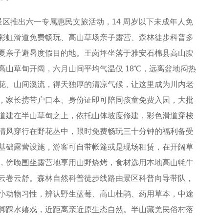
山地景区推出六一专属惠民文旅活动，14 周岁以下未成年人免
彩虹滑道免费畅玩、高山草场亲子露营、森林徒步科普多
夏亲子避暑度假目的地。王岗坪坐落于雅安石棉县高山腹
山草甸开阔，六月山间平均气温仅 18℃，远离盆地闷热
花、山间溪流，得天独厚的清凉气候，让这里成为川内老
，家长携带户口本、身份证即可陪同孩童免费入园，大批
道建在半山草甸之上，依托山体坡度修建，彩色滑道穿梭
清风穿行在野花丛中，限时免费畅玩三十分钟的福利备受
基础露营设施，游客可自带帐篷或是现场租赁，在开阔草
，傍晚围坐露营地享用山野烧烤，食材选用本地高山牦牛
云卷云舒。森林自然科普徒步线路由景区科普向导带队，
小动物习性，辨认野生蓝莓、高山杜鹃、药用草本，中途
脚踩水嬉戏，近距离亲近原生态自然。半山藏羌民俗村落