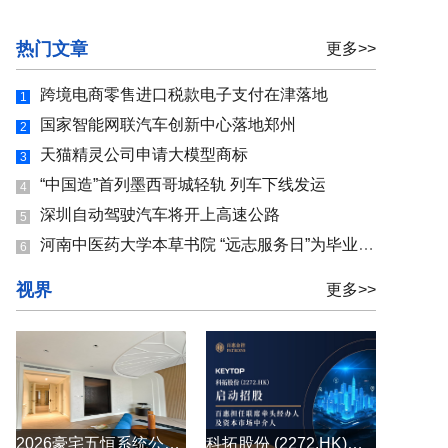
热门文章
更多>>
跨境电商零售进口税款电子支付在津落地
1
国家智能网联汽车创新中心落地郑州
2
天猫精灵公司申请大模型商标
3
“中国造”首列墨西哥城轻轨 列车下线发运
4
深圳自动驾驶汽车将开上高速公路
5
河南中医药大学本草书院 “远志服务日”为毕业生就业保驾护航
6
视界
更多>>
2026豪宅五恒系统公司怎么选？别墅大平层全空气五恒系统原厂直供
科拓股份 (2272.HK)启动招股 百惠担任联席牵头经办人及资本市场中介人