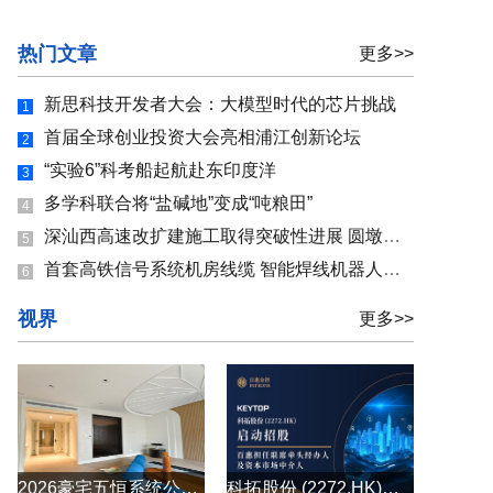
热门文章
更多>>
新思科技开发者大会：大模型时代的芯片挑战
1
首届全球创业投资大会亮相浦江创新论坛
2
“实验6”科考船起航赴东印度洋
3
多学科联合将“盐碱地”变成“吨粮田”
4
深汕西高速改扩建施工取得突破性进展 圆墩河特大桥按期合龙
5
首套高铁信号系统机房线缆 智能焊线机器人研制成功
6
视界
更多>>
2026豪宅五恒系统公司怎么选？别墅大平层全空气五恒系统原厂直供
科拓股份 (2272.HK)启动招股 百惠担任联席牵头经办人及资本市场中介人