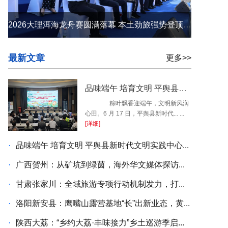
2026大理洱海龙舟赛圆满落幕 本土劲旅强势登顶 苍洱之间续写荣光
最新文章
更多>>
品味端午 培育文明 平舆县新时代文明实践中心开展端午民俗系列活动
粽叶飘香迎端午，文明新风润
心田。6 月 17 日，平舆县新时代... ...
[详细]
·
品味端午 培育文明 平舆县新时代文明实践中心...
·
广西贺州：从矿坑到绿茵，海外华文媒体探访...
·
甘肃张家川：全域旅游专项行动机制发力，打...
·
洛阳新安县：鹰嘴山露营基地“长”出新业态，黄...
·
陕西大荔：“乡约大荔·丰味接力”乡土巡游季启...