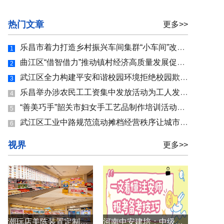
热门文章
更多>>
乐昌市着力打造乡村振兴车间集群“小车间”改善“大民生
1
曲江区“借智借力”推动镇村经济高质量发展促进镇村集体
2
武江区全力构建平安和谐校园环境拒绝校园欺凌 护佑“少年
3
乐昌举办涉农民工工资集中发放活动为工人发放拖欠工资36.97
4
“善美巧手”韶关市妇女手工艺品制作培训活动开课助力妇
5
武江区工业中路规范流动摊档经营秩序让城市文明更有温度
6
视界
更多>>
潮玩店美陈装置定制方案
河南中安建培：中级注安什么时候报名？报考备考技巧一文看懂