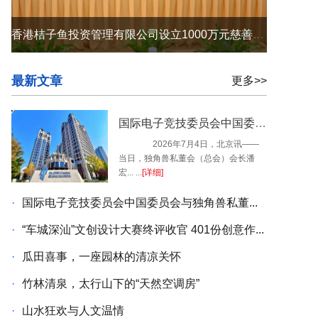
香港桔子鱼投资管理有限公司设立1000万元慈善冠名基金——让公益初心在家乡沃土落地生根
最新文章
更多>>
国际电子竞技委员会中国委员会与独角兽私董会达成战略合作｜独角兽私董会（国际会客厅）在京揭牌
2026年7月4日，北京讯——
当日，独角兽私董会（总会）会长潘
宏... ...
[详细]
·
国际电子竞技委员会中国委员会与独角兽私董...
·
“车城深汕”文创设计大赛终评收官 401份创意作...
·
瓜田喜事，一座园林的清凉关怀
·
竹林清泉，太行山下的“天然空调房”
·
山水狂欢与人文温情