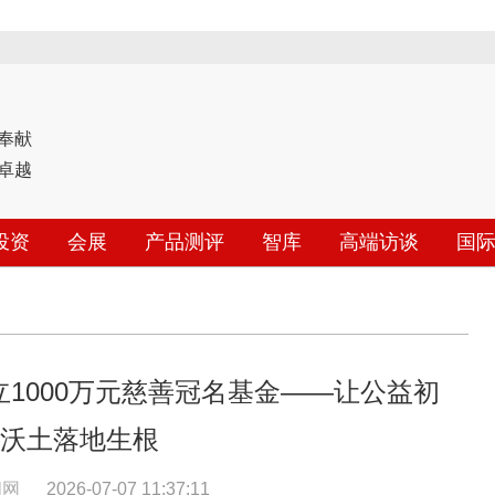
奉献
卓越
投资
会展
产品测评
智库
高端访谈
国
1000万元慈善冠名基金——让公益初
沃土落地生根
闻网
2026-07-07 11:37:11