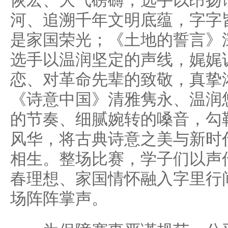
恢宏、大气磅礴，选手以昂扬
河、追溯千年文明底蕴，字字
是家国荣光；《土地的誓言》
选手以温润坚定的声线，娓娓
恋、对革命先辈的致敬，真挚
《诗意中国》清雅隽永、温润
的节奏、细腻婉转的嗓音，勾
风华，将古典诗意之美与新时
相生。整场比赛，学子们以声
春理想、家国情怀融入字里行
场阵阵掌声。