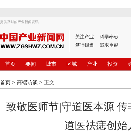
提供及时的产业新闻资讯
关注产业
科学奉献
笃行担当
追求卓越
首页
要闻
城市
区域
产业
投资
首页
>
高端访谈
> 正文
致敬医师节|守道医本源 传
道医祛痣创始