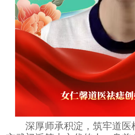
深厚师承积淀，筑牢道医根