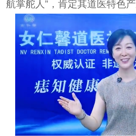
航掌舵人”，肯定其道医特色