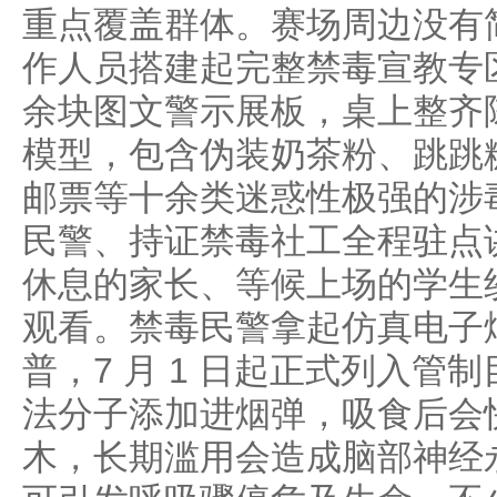
重点覆盖群体。赛场周边没有
作人员搭建起完整禁毒宣教专
余块图文警示展板，桌上整齐
模型，包含伪装奶茶粉、跳跳
邮票等十余类迷惑性极强的涉
民警、持证禁毒社工全程驻点
休息的家长、等候上场的学生
观看。禁毒民警拿起仿真电子
普，7 月 1 日起正式列入管
法分子添加进烟弹，吸食后会
木，长期滥用会造成脑部神经