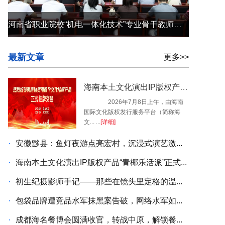
河南省职业院校“机电一体化技术”专业骨干教师培训班在河南科技职业大学开班
最新文章
更多>>
海南本土文化演出IP版权产品“青椰乐活派”正式挂牌交易
2026年7月8日上午，由海南
国际文化版权发行服务平台（简称海
文... ...
[详细]
·
安徽黟县：鱼灯夜游点亮宏村，沉浸式演艺激...
·
海南本土文化演出IP版权产品“青椰乐活派”正式...
·
初生纪摄影师手记——那些在镜头里定格的温...
·
包袋品牌遭竞品水军抹黑案告破，网络水军如...
·
成都海名餐博会圆满收官，转战中原，解锁餐...