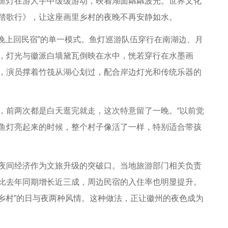
灯在游人手中缓缓游动，映着湖面粼粼波光。世界文化
踏歌行》，让这座画里乡村的夜晚不再安静如水。
上回民宿”的单一模式。鱼灯巡游队伍穿行在南湖边、月
，灯光与徽派白墙黛瓦倒映在水中，恍若穿行在水墨画
，演员撑着竹筏从湖心划过，配合岸边灯光和传统乐器的
前两次都是白天逛完就走，这次特意留了一晚。“以前觉
鱼灯亮起来的时候，整个村子像活了一样，特别适合带孩
间经济作为文旅升级的突破口。当地旅游部门相关负责
比去年同期增长近三成，周边民宿的入住率也明显提升。
里乡村”的日与夜两种风情。这种做法，正让徽州的夜色成为