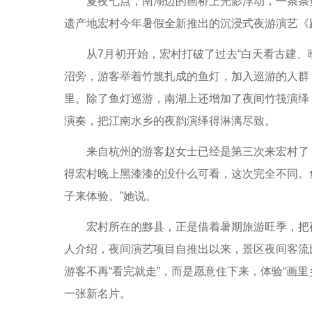
夏夜七点，南湖边的画桥上光影浮动，一条条鱼
遗产地宏村今年暑假全新推出的沉浸式夜游演艺《
从7月初开始，宏村打破了过去“白天看古建、晚
沼旁，游客举着竹篾扎成的鱼灯，加入巡游的人群
里。除了鱼灯巡游，南湖上还增加了夜间竹筏演绎
演奏，把江南水乡的夜韵演绎得淋漓尽致。
来自杭州的游客赵女士已经是第三次来宏村了，
得宏村晚上黑漆漆的没什么可看，这次完全不同。
子来体验。”她说。
宏村所在的黟县，正是借着暑期旅游旺季，把夜
人介绍，夜间演艺项目自推出以来，景区夜间客流
游客不再“看完就走”，而是愿意住下来，体验“画
一张新名片。