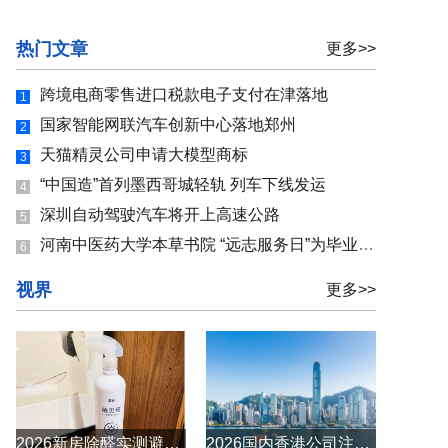
热门文章
更多>>
跨境电商零售进口税款电子支付在津落地
1
国家智能网联汽车创新中心落地郑州
2
天猫精灵公司申请大模型商标
3
“中国造”首列墨西哥城轻轨 列车下线发运
4
深圳自动驾驶汽车将开上高速公路
5
河南中医药大学本草书院 “远志服务日”为毕业生就业保驾护航
6
视界
更多>>
2026新房除醛实测避坑！六款主流除醛产品真实测评，告别反复超标
2026国内香港公司注册代办机构选型指南