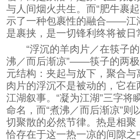
与人间烟火共生。而“肥牛裹起
示了一种包裹性的融合——江
是裹挟，是一切锋利终将被日
“浮沉的羊肉片／在筷子的
沸／而后渐凉”——筷子的两
元结构：夹起与放下，聚合与
肉片的浮沉不是被动的，它在
江湖叙事。“凝为江湖”三字将
命名，而“煮沸／而后渐凉”则
切聚散的必然节律。热是相聚
恰存在于这一热一凉的间隙之