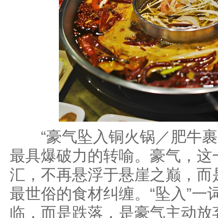
“豪气坠入铜火锅／肥牛裹
最具爆破力的转喻。豪气，这
汇，不再悬浮于悬崖之巅，而
最世俗的食材纠缠。“坠入”一
临，而是跌落，是豪气主动放