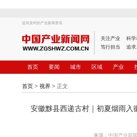
提供及时的产业新闻资讯
关注产业
科学
笃行担当
追求
首页
要闻
城市
区域
产业
首页
>
视界
> 正文
安徽黟县西递古村｜初夏烟雨入
来源：
中国产业新