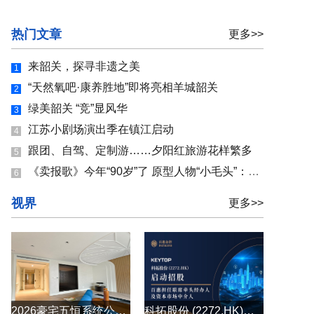
热门文章
更多>>
来韶关，探寻非遗之美
1
“天然氧吧·康养胜地”即将亮相羊城韶关
2
绿美韶关 “竞”显风华
3
江苏小剧场演出季在镇江启动
4
跟团、自驾、定制游……夕阳红旅游花样繁多
5
《卖报歌》今年“90岁”了 原型人物“小毛头”：与聂耳的相遇改变一生
6
视界
更多>>
2026豪宅五恒系统公司怎么选？别墅大平层全空气五恒系统原厂直供
科拓股份 (2272.HK)启动招股 百惠担任联席牵头经办人及资本市场中介人