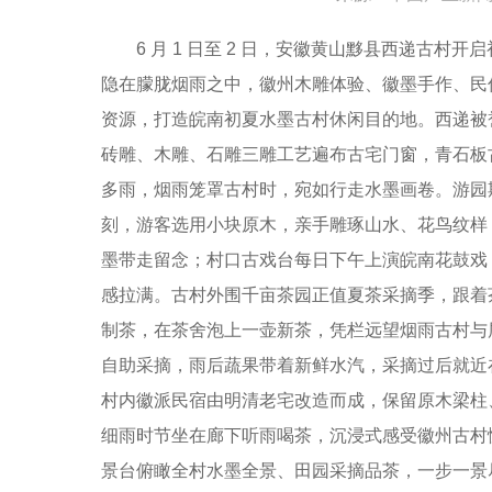
6 月 1 日至 2 日，安徽黄山黟县西递古村
隐在朦胧烟雨之中，徽州木雕体验、徽墨手作、民
资源，打造皖南初夏水墨古村休闲目的地。西递被誉
砖雕、木雕、石雕三雕工艺遍布古宅门窗，青石板
多雨，烟雨笼罩古村时，宛如行走水墨画卷。游园
刻，游客选用小块原木，亲手雕琢山水、花鸟纹样
墨带走留念；村口古戏台每日下午上演皖南花鼓戏
感拉满。古村外围千亩茶园正值夏茶采摘季，跟着
制茶，在茶舍泡上一壶新茶，凭栏远望烟雨古村与
自助采摘，雨后蔬果带着新鲜水汽，采摘过后就近
村内徽派民宿由明清老宅改造而成，保留原木梁柱
细雨时节坐在廊下听雨喝茶，沉浸式感受徽州古村
景台俯瞰全村水墨全景、田园采摘品茶，一步一景