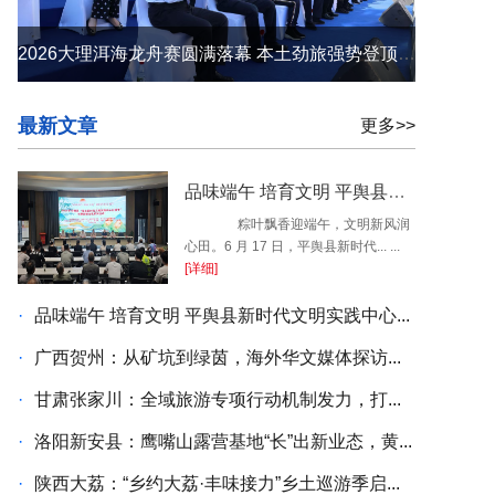
2026大理洱海龙舟赛圆满落幕 本土劲旅强势登顶 苍洱之间续写荣光
最新文章
更多>>
品味端午 培育文明 平舆县新时代文明实践中心开展端午民俗系列活动
粽叶飘香迎端午，文明新风润
心田。6 月 17 日，平舆县新时代... ...
[详细]
·
品味端午 培育文明 平舆县新时代文明实践中心...
·
广西贺州：从矿坑到绿茵，海外华文媒体探访...
·
甘肃张家川：全域旅游专项行动机制发力，打...
·
洛阳新安县：鹰嘴山露营基地“长”出新业态，黄...
·
陕西大荔：“乡约大荔·丰味接力”乡土巡游季启...