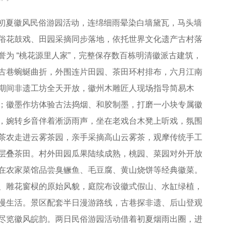
开启初夏徽风民俗游园活动，连绵细雨晕染白墙黛瓦，马头墙
俗花鼓戏、田园采摘同步落地，依托世界文化遗产古村落
为 “桃花源里人家”，完整保存数百栋明清徽派古建筑，
古巷蜿蜒曲折，外围连片田园、茶田环村排布，六月江南
期间非遗工坊全天开放，徽州木雕匠人现场指导简易木
；徽墨作坊体验古法捣烟、和胶制墨，打磨一小块专属徽
，婉转乡音伴着淅沥雨声，坐在老戏台木凳上听戏，氛围
茶农走进云雾茶园，亲手采摘高山云雾茶，观摩传统手工
层叠茶田。村外田园瓜果陆续成熟，桃园、菜园对外开放
在农家菜馆品尝臭鳜鱼、毛豆腐、黄山烧饼等经典徽菜。
、雕花窗棂的原始风貌，庭院布设徽式假山、水缸绿植，
慢生活。景区配套半日漫游路线，古巷探非遗、后山登观
尽览徽风皖韵。两日民俗游园活动借着初夏烟雨出圈，进