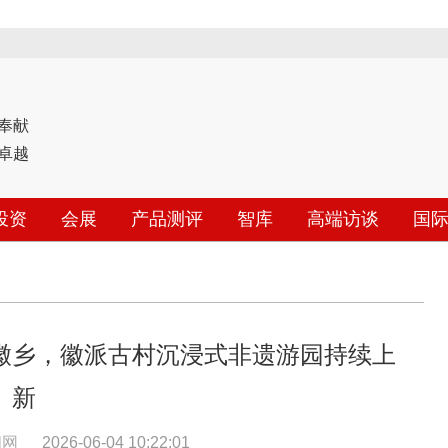
奉献
卓越
投资
会展
产品测评
智库
高端访谈
国
徽乡，徽派古村沉浸式非遗游园持续上
新
闻网
2026-06-04 10:22:01