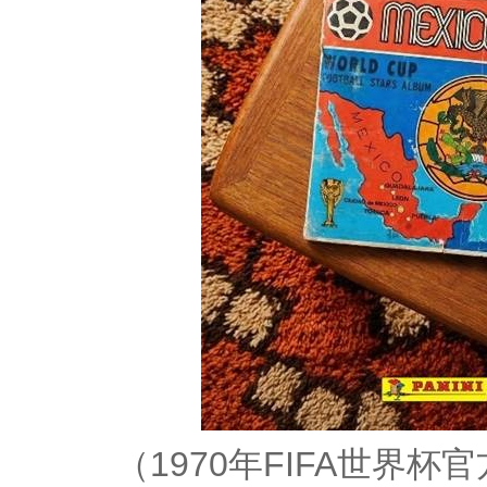
（1970年FIFA世界