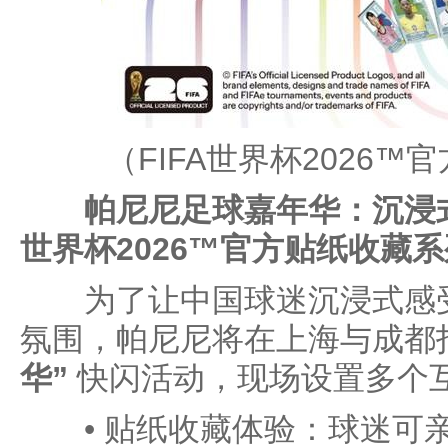
（FIFA世界杯2026
帕尼尼足球嘉年华：沉浸式
世界杯2026™官方贴纸收藏系
为了让中国球迷沉浸式感受FI
氛围，帕尼尼将在上海与成都
华”
快闪活动，现场设置多个
• 贴纸收藏体验：球迷可亲手