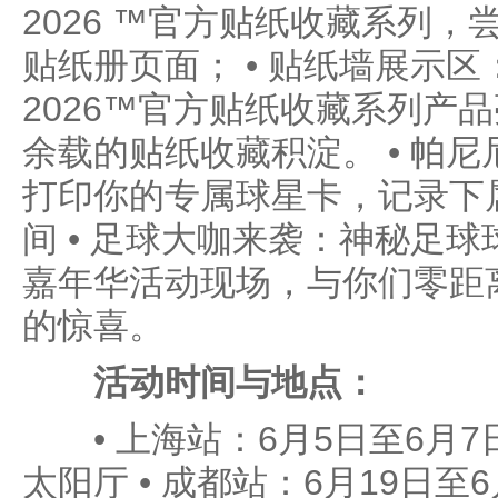
2026 ™官方贴纸收藏系列
贴纸册页面； • 贴纸墙展示区
2026™官方贴纸收藏系列产
余载的贴纸收藏积淀。 • 帕
打印你的专属球星卡，记录下
间 • 足球大咖来袭：神秘足
嘉年华活动现场，与你们零距
的惊喜。
活动时间与地点：
• 上海站：6月5日至6月7
太阳厅 • 成都站：6月19日至