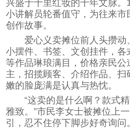
兴盛于十里红妆的千年文脉。
小讲解员轮番值守，为往来市
创作故事。
爱心义卖摊位前人头攒动、
小摆件、书签、文创挂件，各
等作品琳琅满目，价格亲民公
主，招揽顾客、介绍作品、扫
嫩的脸庞满是认真与热忱。
“这卖的是什么啊？款式精
雅致。”市民李女士被摊位上
引，忍不住停下脚步好奇询问