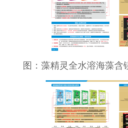
图：藻精灵全水溶海藻含