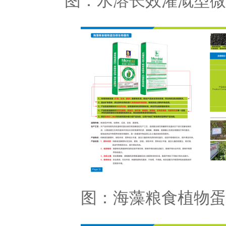
图：水溶长效灌溉型微
图：海藻粮食植物蛋