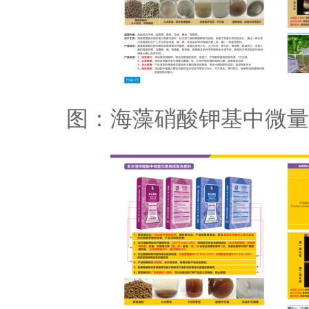
图：海藻硝酸钾基中微量