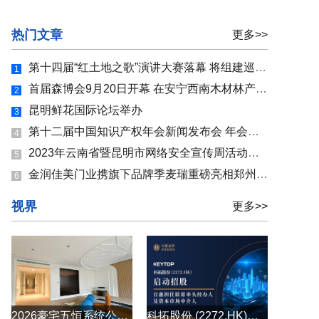
热门文章
更多>>
第十四届“红土地之歌”演讲大赛落幕 将组建巡讲团到机关、企业、学校巡讲
1
首届森博会9月20日开幕 在安宁西南木材林产品交易市场举行，近300家主体参展
2
昆明鲜花国际论坛举办
3
第十二届中国知识产权年会新闻发布会 年会亮点提前“揭秘”!
4
2023年云南省暨昆明市网络安全宣传周活动启动 多种活动提升群众网络安全防护技能
5
金润佳美门业携旗下品牌季麦瑞重磅亮相郑州建博会！
6
视界
更多>>
2026豪宅五恒系统公司怎么选？别墅大平层全空气五恒系统原厂直供
科拓股份 (2272.HK)启动招股 百惠担任联席牵头经办人及资本市场中介人