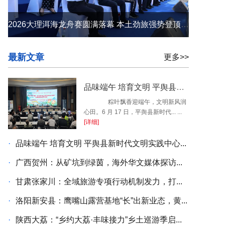
2026大理洱海龙舟赛圆满落幕 本土劲旅强势登顶 苍洱之间续写荣光
最新文章
更多>>
品味端午 培育文明 平舆县新时代文明实践中心开展端午民俗系列活动
粽叶飘香迎端午，文明新风润
心田。6 月 17 日，平舆县新时代... ...
[详细]
·
品味端午 培育文明 平舆县新时代文明实践中心...
·
广西贺州：从矿坑到绿茵，海外华文媒体探访...
·
甘肃张家川：全域旅游专项行动机制发力，打...
·
洛阳新安县：鹰嘴山露营基地“长”出新业态，黄...
·
陕西大荔：“乡约大荔·丰味接力”乡土巡游季启...