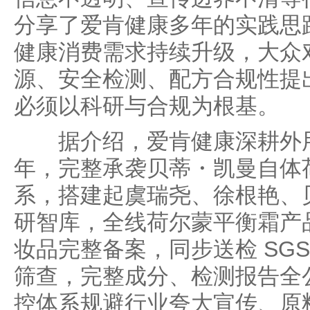
分享了爱肯健康多年的实践思
健康消费需求持续升级，大众
源、安全检测、配方合规性提
必须以科研与合规为根基。
据介绍，爱肯健康深耕外用
年，完整承袭贝蒂・凯曼自体
系，搭建起虞瑞尧、徐根艳、
研智库，全线荷尔蒙平衡霜产
妆品完整备案，同步送检 SGS
筛查，完整成分、检测报告全
控体系规避行业夸大宣传、原