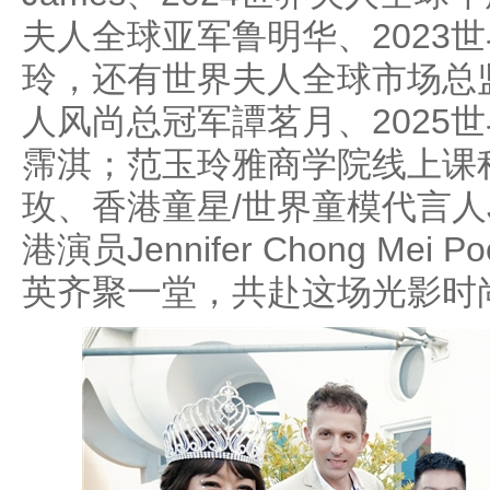
夫人全球亚军鲁明华、2023
玲，还有世界夫人全球市场总监
人风尚总冠军譚茗月、2025
霈淇；范玉玲雅商学院线上课
玫、香港童星/世界童模代言人Jens
港演员Jennifer Chong Me
英齐聚一堂，共赴这场光影时