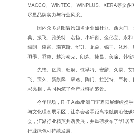
MACCO、 WINTEC、 WINPLUS、XER
尽显品牌实力与行业风采。
国内众多遮阳窗饰知名企业如杜亚、西大门、玉
典、振飞、雅美特、名扬、小轩窗、金亿宝、永和
绿朗、森富、瑞克斯、华升、龙鼎、锦丰、沐雅、
羽墨、乔康、越海泰克、朗森、捷昌、美途、韩帘
先锋、亿腾、旺府、铼孚特、安麟、久易、艾德
飞、宝久、新麒麟、康速、陶门、拉斐特、巨将、
彩亮相，共同构筑了全产业链的盛景。
今年现场，R+T Asia亚洲门窗遮阳展继续携
与文化理念展示区，让参会者零距离接触前沿低碳
会，汇聚行业精英共话发展，并重磅发布了“舒居五
行业绿色可持续发展。