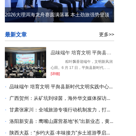
2026大理洱海龙舟赛圆满落幕 本土劲旅强势登顶 苍洱之间续写荣光
最新文章
更多>>
品味端午 培育文明 平舆县新时代文明实践中心开展端午民俗系列活动
粽叶飘香迎端午，文明新风润
心田。6 月 17 日，平舆县新时代... ...
[详细]
·
品味端午 培育文明 平舆县新时代文明实践中心...
·
广西贺州：从矿坑到绿茵，海外华文媒体探访...
·
甘肃张家川：全域旅游专项行动机制发力，打...
·
洛阳新安县：鹰嘴山露营基地“长”出新业态，黄...
·
陕西大荔：“乡约大荔·丰味接力”乡土巡游季启...