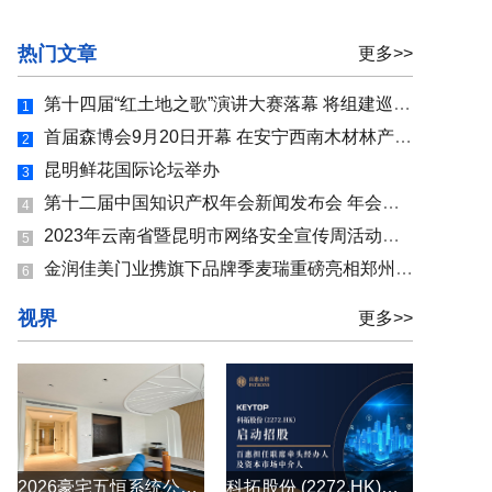
热门文章
更多>>
第十四届“红土地之歌”演讲大赛落幕 将组建巡讲团到机关、企业、学校巡讲
1
首届森博会9月20日开幕 在安宁西南木材林产品交易市场举行，近300家主体参展
2
昆明鲜花国际论坛举办
3
第十二届中国知识产权年会新闻发布会 年会亮点提前“揭秘”!
4
2023年云南省暨昆明市网络安全宣传周活动启动 多种活动提升群众网络安全防护技能
5
金润佳美门业携旗下品牌季麦瑞重磅亮相郑州建博会！
6
视界
更多>>
2026豪宅五恒系统公司怎么选？别墅大平层全空气五恒系统原厂直供
科拓股份 (2272.HK)启动招股 百惠担任联席牵头经办人及资本市场中介人