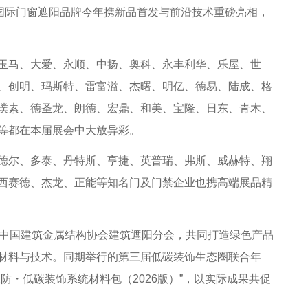
A等众多国际门窗遮阳品牌今年携新品首发与前沿技术重磅亮相，
马、大爱、永顺、中扬、奥科、永丰利华、乐屋、世
、创明、玛斯特、雷富溢、杰曙、明亿、德易、陆成、格
璞素、德圣龙、朗德、宏鼎、和美、宝隆、日东、青木、
等都在本届展会中大放异彩。
尔、多泰、丹特斯、亨捷、英普瑞、弗斯、威赫特、翔
西赛德、杰龙、正能等知名门及门禁企业也携高端展品精
手中国建筑金属结构协会建筑遮阳分会，共同打造绿色产品
材料与技术。同期举行的第三届低碳装饰生态圈联合年
防・低碳装饰系统材料包（2026版）”，以实际成果共促