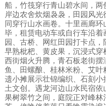
船，竹筏穿行青山碧水间，两
岸边农舍炊烟袅袅，田园风光
同穿行山水画卷。十里画廊环
毕，租赁电动车或自行车沿着
园、古桥、网红田园打卡点，
早熟枇杷、黄皮果，沉浸式穿
西街烟火升腾，青石板老街摆
鱼、田螺酿、桂林米粉、艾叶
遗小摊展示壮锦编织、石刻小
土文创。遇龙河边山水民宿依
果树翠竹之间，庭院正对峰林