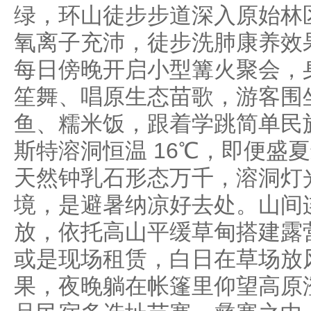
绿，环山徒步步道深入原始林
氧离子充沛，徒步洗肺康养效
每日傍晚开启小型篝火聚会，
笙舞、唱原生态苗歌，游客围
鱼、糯米饭，跟着学跳简单民
斯特溶洞恒温 16℃，即便盛
天然钟乳石形态万千，溶洞灯
境，是避暑纳凉好去处。山间
放，依托高山平缓草甸搭建露
或是现场租赁，白日在草场放
果，夜晚躺在帐篷里仰望高原