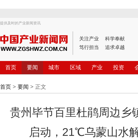
提供及时的产业新闻资讯
关注产业
科学奉献
笃行担当
追求卓越
首页
要闻
城市
区域
产业
投资
首页
>
要闻
> 正文
贵州毕节百里杜鹃周边乡镇
启动，21℃乌蒙山水