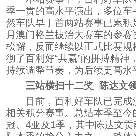
季一贯的高水平演出，多位车
然车队早于首两站赛事已累积
月澳门格兰披治大赛车的参赛
松懈，反而继续以正式比赛规
彻了百利好“共赢”的拼搏精神
持续调整节奏，为后续更高水
三站横扫十二奖 陈达文
目前，百利好车队已完成澳
相关积分赛事。总结本季至今
冠、4亚及1季，其中陈达文