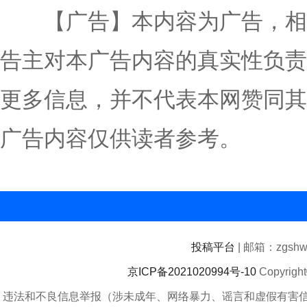
【广告】本内容为广告，相
告主对本广告内容的真实性负责
更多信息，并不代表本网赞同其
广告内容仅供读者参考。
投稿平台
| 邮箱：zgshwz
京ICP备2021020994号-10
Copyrigh
违法和不良信息举报（涉未成年、网络暴力、谣言和虚假有害信